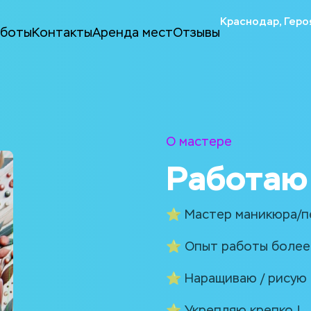
Краснодар, Геро
аботы
Контакты
Аренда мест
Отзывы
О мастере
Работаю 
⭐️ Мастер маникюра/п
⭐️ Опыт работы более 
⭐️ Наращиваю / рисую 