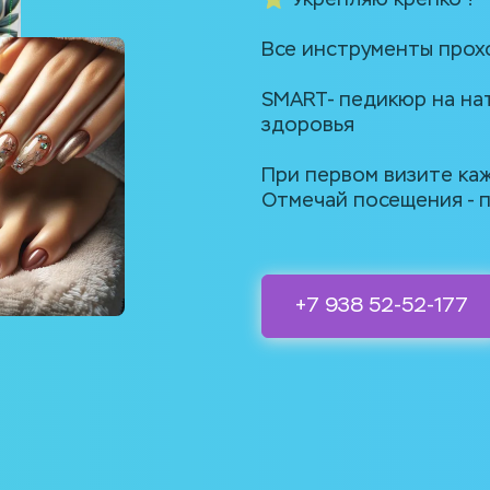
⭐️ Укрепляю крепко !
Все инструменты прох
SMART- педикюр на нат
здоровья 
При первом визите кажд
Отмечай посещения - п
+7 938 52-52-177