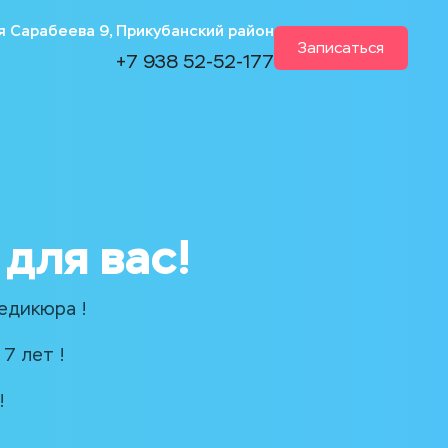
я Сарабеева 9, Прикубанский район
Записаться
+7 938 52-52-177
для вас!
eдикюpa !
7 лет !
!