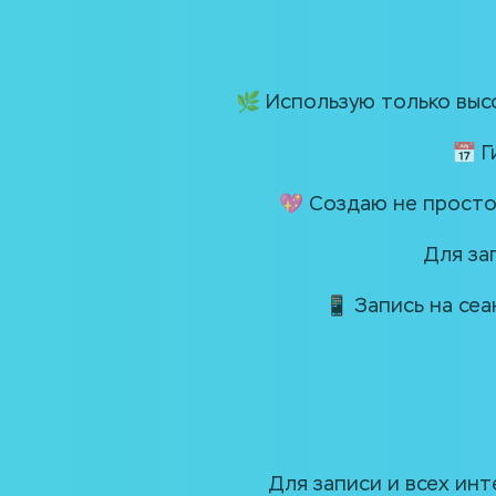
🌿 Использую только выс
📅 Г
💖 Создаю не просто 
Для за
📱 Запись на се
Для записи и всех ин